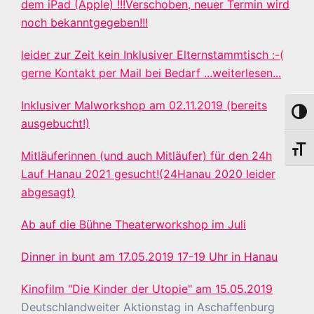
dem iPad (Apple) !!!Verschoben, neuer Termin wird
noch bekanntgegeben!!!
leider zur Zeit kein Inklusiver Elternstammtisch :-(
gerne Kontakt per Mail bei Bedarf ...weiterlesen...
Inklusiver Malworkshop am 02.11.2019 (bereits
UMSC
ausgebucht!)
SCHR
Mitläuferinnen (und auch Mitläufer) für den 24h
Lauf Hanau 2021 gesucht!(24Hanau 2020 leider
abgesagt)
Ab auf die Bühne Theaterworkshop im Juli
Dinner in bunt am 17.05.2019 17-19 Uhr in Hanau
Kinofilm "Die Kinder der Utopie" am 15.05.2019
Deutschlandweiter Aktionstag in Aschaffenburg